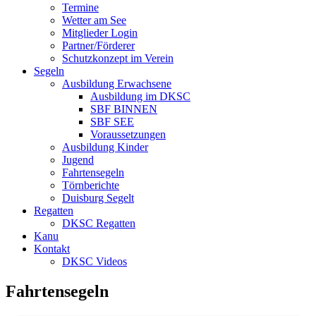
Termine
Wetter am See
Mitglieder Login
Partner/Förderer
Schutzkonzept im Verein
Segeln
Ausbildung Erwachsene
Ausbildung im DKSC
SBF BINNEN
SBF SEE
Voraussetzungen
Ausbildung Kinder
Jugend
Fahrtensegeln
Törnberichte
Duisburg Segelt
Regatten
DKSC Regatten
Kanu
Kontakt
DKSC Videos
Fahrtensegeln