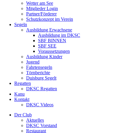
Wetter am See
Mitglieder Login
Partner/Förderer
Schutzkonzept im Verein
Segeln
Ausbildung Erwachsene
Ausbildung im DKSC
SBF BINNEN
SBF SEE
Voraussetzungen
Ausbildung Kinder
Jugend
Fahrtensegeln
Törnberichte
Duisburg Segelt
Regatten
DKSC Regatten
Kanu
Kontakt
DKSC Videos
Der Club
Aktuelles
DKSC Vorstand
Restaurant