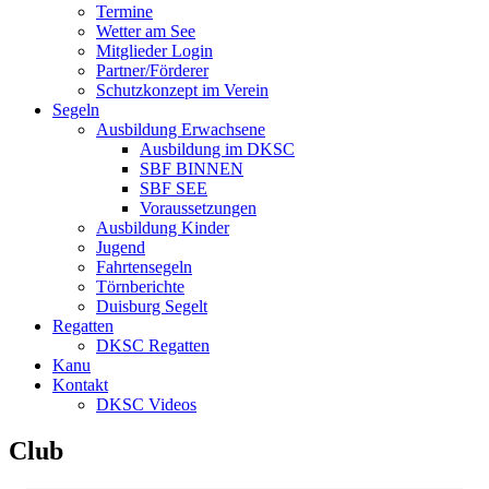
Termine
Wetter am See
Mitglieder Login
Partner/Förderer
Schutzkonzept im Verein
Segeln
Ausbildung Erwachsene
Ausbildung im DKSC
SBF BINNEN
SBF SEE
Voraussetzungen
Ausbildung Kinder
Jugend
Fahrtensegeln
Törnberichte
Duisburg Segelt
Regatten
DKSC Regatten
Kanu
Kontakt
DKSC Videos
Club