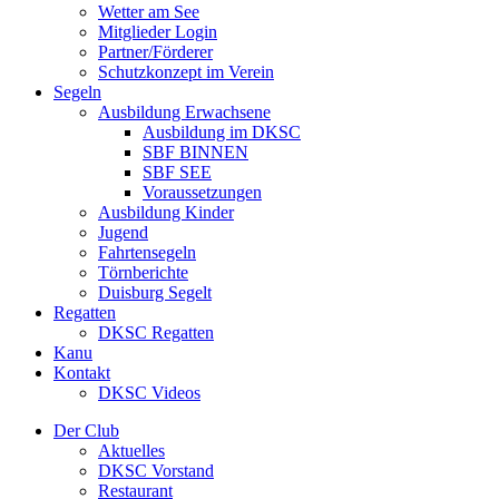
Wetter am See
Mitglieder Login
Partner/Förderer
Schutzkonzept im Verein
Segeln
Ausbildung Erwachsene
Ausbildung im DKSC
SBF BINNEN
SBF SEE
Voraussetzungen
Ausbildung Kinder
Jugend
Fahrtensegeln
Törnberichte
Duisburg Segelt
Regatten
DKSC Regatten
Kanu
Kontakt
DKSC Videos
Der Club
Aktuelles
DKSC Vorstand
Restaurant