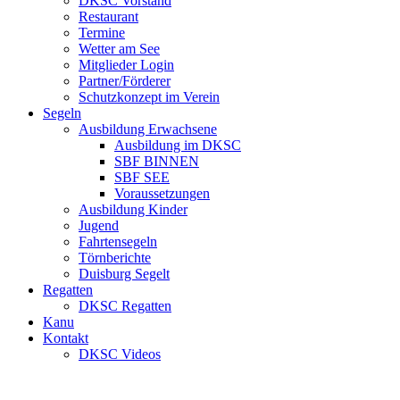
DKSC Vorstand
Restaurant
Termine
Wetter am See
Mitglieder Login
Partner/Förderer
Schutzkonzept im Verein
Segeln
Ausbildung Erwachsene
Ausbildung im DKSC
SBF BINNEN
SBF SEE
Voraussetzungen
Ausbildung Kinder
Jugend
Fahrtensegeln
Törnberichte
Duisburg Segelt
Regatten
DKSC Regatten
Kanu
Kontakt
DKSC Videos