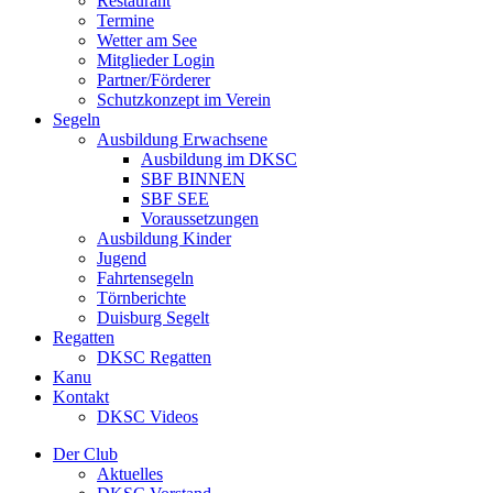
Restaurant
Termine
Wetter am See
Mitglieder Login
Partner/Förderer
Schutzkonzept im Verein
Segeln
Ausbildung Erwachsene
Ausbildung im DKSC
SBF BINNEN
SBF SEE
Voraussetzungen
Ausbildung Kinder
Jugend
Fahrtensegeln
Törnberichte
Duisburg Segelt
Regatten
DKSC Regatten
Kanu
Kontakt
DKSC Videos
Der Club
Aktuelles