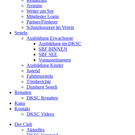
Restaurant
Termine
Wetter am See
Mitglieder Login
Partner/Förderer
Schutzkonzept im Verein
Segeln
Ausbildung Erwachsene
Ausbildung im DKSC
SBF BINNEN
SBF SEE
Voraussetzungen
Ausbildung Kinder
Jugend
Fahrtensegeln
Törnberichte
Duisburg Segelt
Regatten
DKSC Regatten
Kanu
Kontakt
DKSC Videos
Der Club
Aktuelles