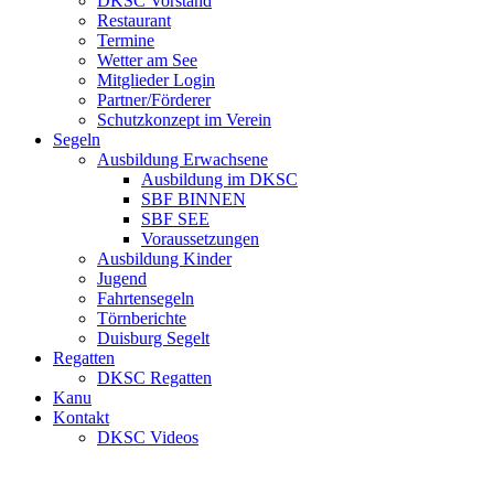
DKSC Vorstand
Restaurant
Termine
Wetter am See
Mitglieder Login
Partner/Förderer
Schutzkonzept im Verein
Segeln
Ausbildung Erwachsene
Ausbildung im DKSC
SBF BINNEN
SBF SEE
Voraussetzungen
Ausbildung Kinder
Jugend
Fahrtensegeln
Törnberichte
Duisburg Segelt
Regatten
DKSC Regatten
Kanu
Kontakt
DKSC Videos