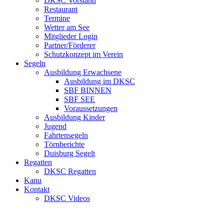
DKSC Vorstand
Restaurant
Termine
Wetter am See
Mitglieder Login
Partner/Förderer
Schutzkonzept im Verein
Segeln
Ausbildung Erwachsene
Ausbildung im DKSC
SBF BINNEN
SBF SEE
Voraussetzungen
Ausbildung Kinder
Jugend
Fahrtensegeln
Törnberichte
Duisburg Segelt
Regatten
DKSC Regatten
Kanu
Kontakt
DKSC Videos