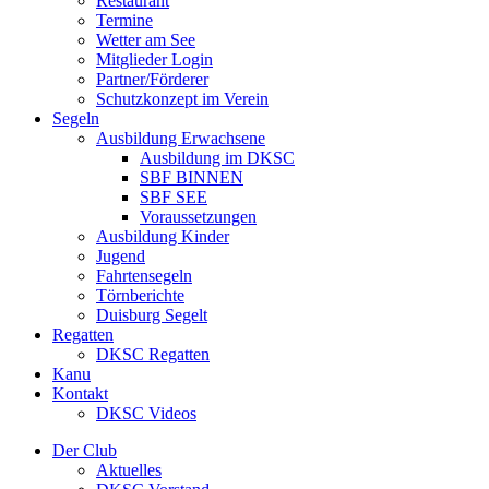
Restaurant
Termine
Wetter am See
Mitglieder Login
Partner/Förderer
Schutzkonzept im Verein
Segeln
Ausbildung Erwachsene
Ausbildung im DKSC
SBF BINNEN
SBF SEE
Voraussetzungen
Ausbildung Kinder
Jugend
Fahrtensegeln
Törnberichte
Duisburg Segelt
Regatten
DKSC Regatten
Kanu
Kontakt
DKSC Videos
Der Club
Aktuelles