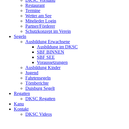
DKSC Vorstand
Restaurant
Termine
Wetter am See
Mitglieder Login
Partner/Förderer
Schutzkonzept im Verein
Segeln
Ausbildung Erwachsene
Ausbildung im DKSC
SBF BINNEN
SBF SEE
Voraussetzungen
Ausbildung Kinder
Jugend
Fahrtensegeln
Törnberichte
Duisburg Segelt
Regatten
DKSC Regatten
Kanu
Kontakt
DKSC Videos