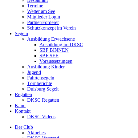
Restaurant
Termine
Wetter am See
Mitglieder Login
Partner/Förderer
Schutzkonzept im Verein
Segeln
Ausbildung Erwachsene
Ausbildung im DKSC
SBF BINNEN
SBF SEE
Voraussetzungen
Ausbildung Kinder
Jugend
Fahrtensegeln
Törnberichte
Duisburg Segelt
Regatten
DKSC Regatten
Kanu
Kontakt
DKSC Videos
Der Club
Aktuelles