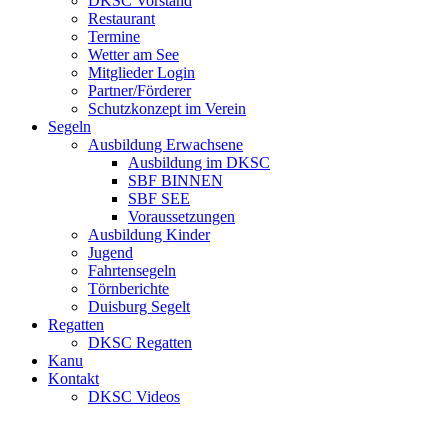
DKSC Vorstand
Restaurant
Termine
Wetter am See
Mitglieder Login
Partner/Förderer
Schutzkonzept im Verein
Segeln
Ausbildung Erwachsene
Ausbildung im DKSC
SBF BINNEN
SBF SEE
Voraussetzungen
Ausbildung Kinder
Jugend
Fahrtensegeln
Törnberichte
Duisburg Segelt
Regatten
DKSC Regatten
Kanu
Kontakt
DKSC Videos