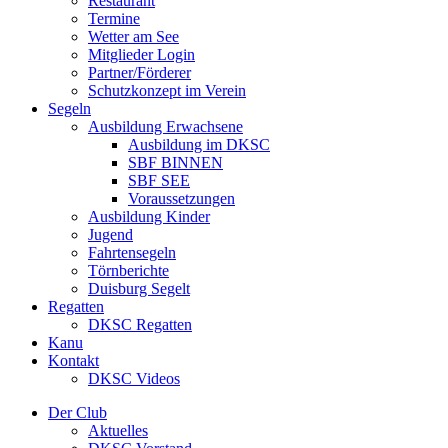
Restaurant
Termine
Wetter am See
Mitglieder Login
Partner/Förderer
Schutzkonzept im Verein
Segeln
Ausbildung Erwachsene
Ausbildung im DKSC
SBF BINNEN
SBF SEE
Voraussetzungen
Ausbildung Kinder
Jugend
Fahrtensegeln
Törnberichte
Duisburg Segelt
Regatten
DKSC Regatten
Kanu
Kontakt
DKSC Videos
Der Club
Aktuelles