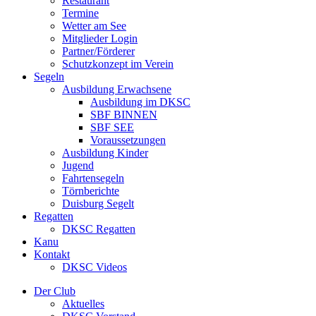
Restaurant
Termine
Wetter am See
Mitglieder Login
Partner/Förderer
Schutzkonzept im Verein
Segeln
Ausbildung Erwachsene
Ausbildung im DKSC
SBF BINNEN
SBF SEE
Voraussetzungen
Ausbildung Kinder
Jugend
Fahrtensegeln
Törnberichte
Duisburg Segelt
Regatten
DKSC Regatten
Kanu
Kontakt
DKSC Videos
Der Club
Aktuelles