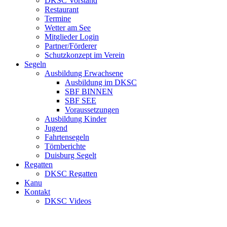
DKSC Vorstand
Restaurant
Termine
Wetter am See
Mitglieder Login
Partner/Förderer
Schutzkonzept im Verein
Segeln
Ausbildung Erwachsene
Ausbildung im DKSC
SBF BINNEN
SBF SEE
Voraussetzungen
Ausbildung Kinder
Jugend
Fahrtensegeln
Törnberichte
Duisburg Segelt
Regatten
DKSC Regatten
Kanu
Kontakt
DKSC Videos