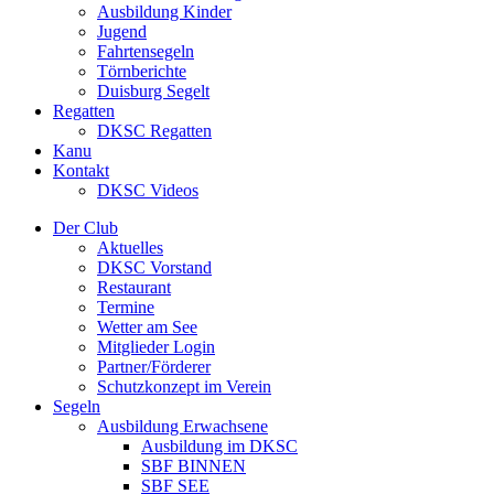
Ausbildung Kinder
Jugend
Fahrtensegeln
Törnberichte
Duisburg Segelt
Regatten
DKSC Regatten
Kanu
Kontakt
DKSC Videos
Der Club
Aktuelles
DKSC Vorstand
Restaurant
Termine
Wetter am See
Mitglieder Login
Partner/Förderer
Schutzkonzept im Verein
Segeln
Ausbildung Erwachsene
Ausbildung im DKSC
SBF BINNEN
SBF SEE