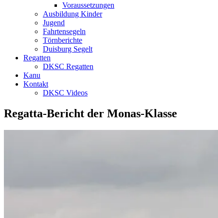
Voraussetzungen
Ausbildung Kinder
Jugend
Fahrtensegeln
Törnberichte
Duisburg Segelt
Regatten
DKSC Regatten
Kanu
Kontakt
DKSC Videos
Regatta-Bericht der Monas-Klasse