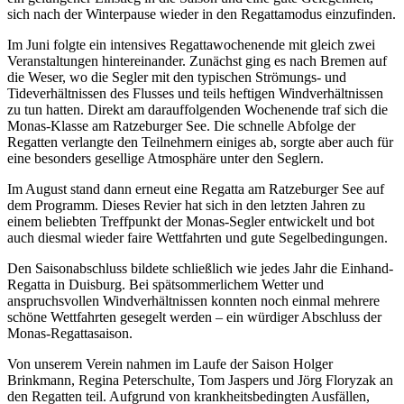
sich nach der Winterpause wieder in den Regattamodus einzufinden.
Im Juni folgte ein intensives Regattawochenende mit gleich zwei
Veranstaltungen hintereinander. Zunächst ging es nach Bremen auf
die Weser, wo die Segler mit den typischen Strömungs- und
Tideverhältnissen des Flusses und teils heftigen Windverhältnissen
zu tun hatten. Direkt am darauffolgenden Wochenende traf sich die
Monas-Klasse am Ratzeburger See. Die schnelle Abfolge der
Regatten verlangte den Teilnehmern einiges ab, sorgte aber auch für
eine besonders gesellige Atmosphäre unter den Seglern.
Im August stand dann erneut eine Regatta am Ratzeburger See auf
dem Programm. Dieses Revier hat sich in den letzten Jahren zu
einem beliebten Treffpunkt der Monas-Segler entwickelt und bot
auch diesmal wieder faire Wettfahrten und gute Segelbedingungen.
Den Saisonabschluss bildete schließlich wie jedes Jahr die Einhand-
Regatta in Duisburg. Bei spätsommerlichem Wetter und
anspruchsvollen Windverhältnissen konnten noch einmal mehrere
schöne Wettfahrten gesegelt werden – ein würdiger Abschluss der
Monas-Regattasaison.
Von unserem Verein nahmen im Laufe der Saison Holger
Brinkmann, Regina Peterschulte, Tom Jaspers und Jörg Floryzak an
den Regatten teil. Aufgrund von krankheitsbedingten Ausfällen,