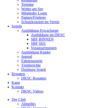
Restaurant
Termine
Wetter am See
Mitglieder Login
Partner/Förderer
Schutzkonzept im Verein
Segeln
Ausbildung Erwachsene
Ausbildung im DKSC
SBF BINNEN
SBF SEE
Voraussetzungen
Ausbildung Kinder
Jugend
Fahrtensegeln
Törnberichte
Duisburg Segelt
Regatten
DKSC Regatten
Kanu
Kontakt
DKSC Videos
Der Club
Aktuelles