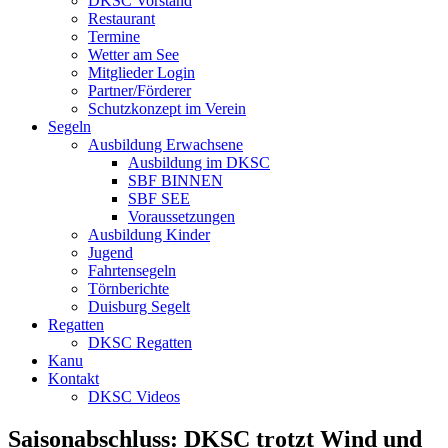
DKSC Vorstand
Restaurant
Termine
Wetter am See
Mitglieder Login
Partner/Förderer
Schutzkonzept im Verein
Segeln
Ausbildung Erwachsene
Ausbildung im DKSC
SBF BINNEN
SBF SEE
Voraussetzungen
Ausbildung Kinder
Jugend
Fahrtensegeln
Törnberichte
Duisburg Segelt
Regatten
DKSC Regatten
Kanu
Kontakt
DKSC Videos
Saisonabschluss: DKSC trotzt Wind und