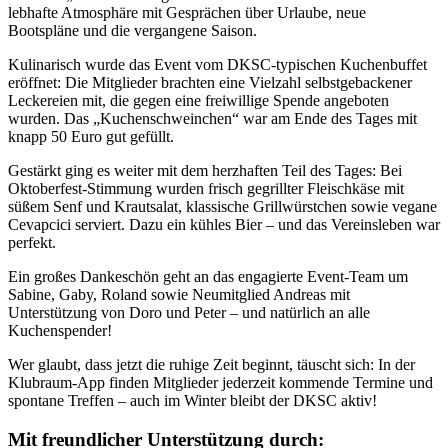
lebhafte Atmosphäre mit Gesprächen über Urlaube, neue
Bootspläne und die vergangene Saison.
Kulinarisch wurde das Event vom DKSC-typischen Kuchenbuffet
eröffnet: Die Mitglieder brachten eine Vielzahl selbstgebackener
Leckereien mit, die gegen eine freiwillige Spende angeboten
wurden. Das „Kuchenschweinchen“ war am Ende des Tages mit
knapp 50 Euro gut gefüllt.
Gestärkt ging es weiter mit dem herzhaften Teil des Tages: Bei
Oktoberfest-Stimmung wurden frisch gegrillter Fleischkäse mit
süßem Senf und Krautsalat, klassische Grillwürstchen sowie vegane
Cevapcici serviert. Dazu ein kühles Bier – und das Vereinsleben war
perfekt.
Ein großes Dankeschön geht an das engagierte Event-Team um
Sabine, Gaby, Roland sowie Neumitglied Andreas mit
Unterstützung von Doro und Peter – und natürlich an alle
Kuchenspender!
Wer glaubt, dass jetzt die ruhige Zeit beginnt, täuscht sich: In der
Klubraum-App finden Mitglieder jederzeit kommende Termine und
spontane Treffen – auch im Winter bleibt der DKSC aktiv!
Mit freundlicher Unterstützung durch: