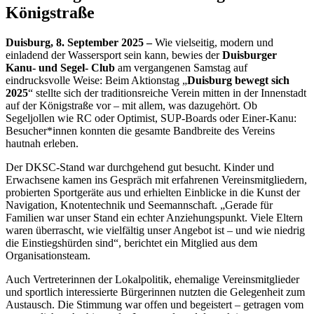
Königstraße
Duisburg, 8. September 2025 –
Wie vielseitig, modern und
einladend der Wassersport sein kann, bewies der
Duisburger
Kanu- und Segel- Club
am vergangenen Samstag auf
eindrucksvolle Weise: Beim Aktionstag „
Duisburg bewegt sich
2025
“ stellte sich der traditionsreiche Verein mitten in der Innenstadt
auf der Königstraße vor – mit allem, was dazugehört. Ob
Segeljollen wie RC oder Optimist, SUP-Boards oder Einer-Kanu:
Besucher*innen konnten die gesamte Bandbreite des Vereins
hautnah erleben.
Der DKSC-Stand war durchgehend gut besucht. Kinder und
Erwachsene kamen ins Gespräch mit erfahrenen Vereinsmitgliedern,
probierten Sportgeräte aus und erhielten Einblicke in die Kunst der
Navigation, Knotentechnik und Seemannschaft. „Gerade für
Familien war unser Stand ein echter Anziehungspunkt. Viele Eltern
waren überrascht, wie vielfältig unser Angebot ist – und wie niedrig
die Einstiegshürden sind“, berichtet ein Mitglied aus dem
Organisationsteam.
Auch Vertreterinnen der Lokalpolitik, ehemalige Vereinsmitglieder
und sportlich interessierte Bürgerinnen nutzten die Gelegenheit zum
Austausch. Die Stimmung war offen und begeistert – getragen vom