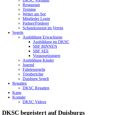
DKSC Vorstand
Restaurant
Termine
Wetter am See
Mitglieder Login
Partner/Förderer
Schutzkonzept im Verein
Segeln
Ausbildung Erwachsene
Ausbildung im DKSC
SBF BINNEN
SBF SEE
Voraussetzungen
Ausbildung Kinder
Jugend
Fahrtensegeln
Törnberichte
Duisburg Segelt
Regatten
DKSC Regatten
Kanu
Kontakt
DKSC Videos
DKSC begeistert auf Duisburgs