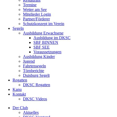
Restaurant
Termine
Wetter am See
Mitglieder Login
Partner/Förderer
Schutzkonzept im Verein
Segeln
Ausbildung Erwachsene
Ausbildung im DKSC
SBF BINNEN
SBF SEE
Voraussetzungen
Ausbildung Kinder
Jugend
Fahrtensegeln
Törnberichte
Duisburg Segelt
Regatten
DKSC Regatten
Kanu
Kontakt
DKSC Videos
Der Club
Aktuelles