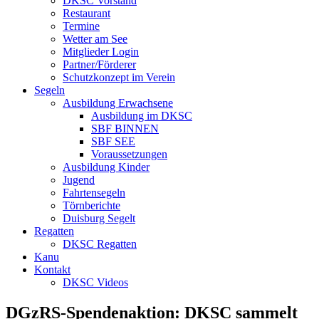
DKSC Vorstand
Restaurant
Termine
Wetter am See
Mitglieder Login
Partner/Förderer
Schutzkonzept im Verein
Segeln
Ausbildung Erwachsene
Ausbildung im DKSC
SBF BINNEN
SBF SEE
Voraussetzungen
Ausbildung Kinder
Jugend
Fahrtensegeln
Törnberichte
Duisburg Segelt
Regatten
DKSC Regatten
Kanu
Kontakt
DKSC Videos
DGzRS-Spendenaktion: DKSC sammelt