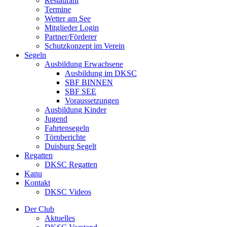
Restaurant
Termine
Wetter am See
Mitglieder Login
Partner/Förderer
Schutzkonzept im Verein
Segeln
Ausbildung Erwachsene
Ausbildung im DKSC
SBF BINNEN
SBF SEE
Voraussetzungen
Ausbildung Kinder
Jugend
Fahrtensegeln
Törnberichte
Duisburg Segelt
Regatten
DKSC Regatten
Kanu
Kontakt
DKSC Videos
Der Club
Aktuelles