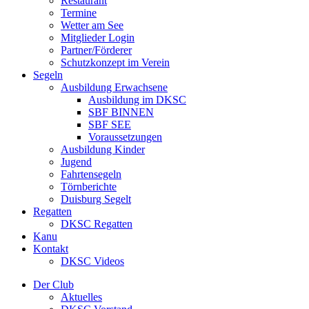
Restaurant
Termine
Wetter am See
Mitglieder Login
Partner/Förderer
Schutzkonzept im Verein
Segeln
Ausbildung Erwachsene
Ausbildung im DKSC
SBF BINNEN
SBF SEE
Voraussetzungen
Ausbildung Kinder
Jugend
Fahrtensegeln
Törnberichte
Duisburg Segelt
Regatten
DKSC Regatten
Kanu
Kontakt
DKSC Videos
Der Club
Aktuelles