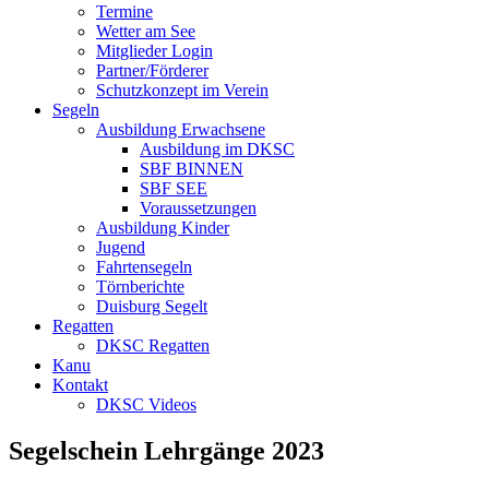
Termine
Wetter am See
Mitglieder Login
Partner/Förderer
Schutzkonzept im Verein
Segeln
Ausbildung Erwachsene
Ausbildung im DKSC
SBF BINNEN
SBF SEE
Voraussetzungen
Ausbildung Kinder
Jugend
Fahrtensegeln
Törnberichte
Duisburg Segelt
Regatten
DKSC Regatten
Kanu
Kontakt
DKSC Videos
Segelschein Lehrgänge 2023