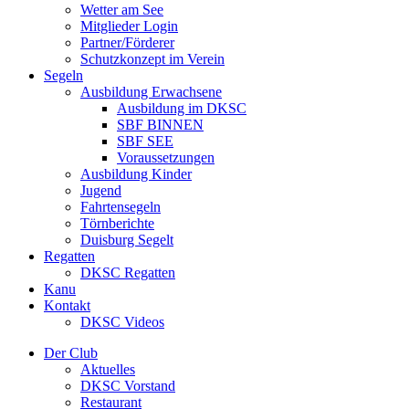
Wetter am See
Mitglieder Login
Partner/Förderer
Schutzkonzept im Verein
Segeln
Ausbildung Erwachsene
Ausbildung im DKSC
SBF BINNEN
SBF SEE
Voraussetzungen
Ausbildung Kinder
Jugend
Fahrtensegeln
Törnberichte
Duisburg Segelt
Regatten
DKSC Regatten
Kanu
Kontakt
DKSC Videos
Der Club
Aktuelles
DKSC Vorstand
Restaurant