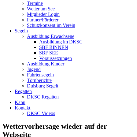
Termine
Wetter am See
Mitglieder Login
Partner/Förderer
Schutzkonzept im Verein
Segeln
Ausbildung Erwachsene
Ausbildung im DKSC
SBF BINNEN
SBF SEE
Voraussetzungen
Ausbildung Kinder
Jugend
Fahrtensegeln
Törnberichte
Duisburg Segelt
Regatten
DKSC Regatten
Kanu
Kontakt
DKSC Videos
Wettervorhersage wieder auf der
Webseite