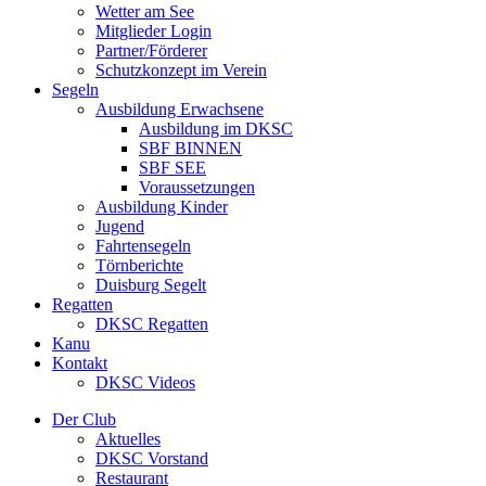
Wetter am See
Mitglieder Login
Partner/Förderer
Schutzkonzept im Verein
Segeln
Ausbildung Erwachsene
Ausbildung im DKSC
SBF BINNEN
SBF SEE
Voraussetzungen
Ausbildung Kinder
Jugend
Fahrtensegeln
Törnberichte
Duisburg Segelt
Regatten
DKSC Regatten
Kanu
Kontakt
DKSC Videos
Der Club
Aktuelles
DKSC Vorstand
Restaurant