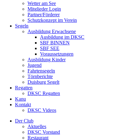
Wetter am See
Mitglieder Login
Partner/Förderer
Schutzkonzept im Verein
Segeln
Ausbildung Erwachsene
Ausbildung im DKSC
SBF BINNEN
SBF SEE
Voraussetzungen
Ausbildung Kinder
Jugend
Fahrtensegeln
Törnberichte
Duisburg Segelt
Regatten
DKSC Regatten
Kanu
Kontakt
DKSC Videos
Der Club
Aktuelles
DKSC Vorstand
Restaurant