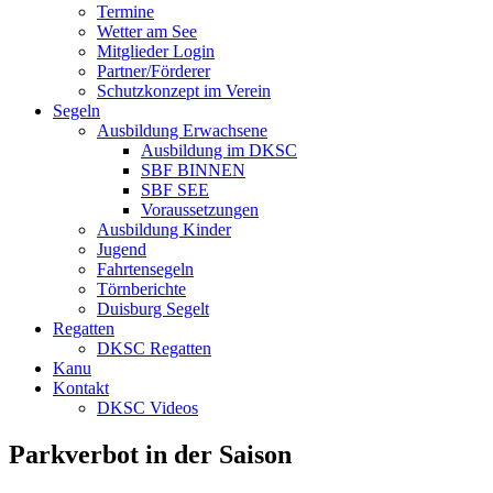
Termine
Wetter am See
Mitglieder Login
Partner/Förderer
Schutzkonzept im Verein
Segeln
Ausbildung Erwachsene
Ausbildung im DKSC
SBF BINNEN
SBF SEE
Voraussetzungen
Ausbildung Kinder
Jugend
Fahrtensegeln
Törnberichte
Duisburg Segelt
Regatten
DKSC Regatten
Kanu
Kontakt
DKSC Videos
Parkverbot in der Saison