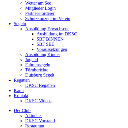
Wetter am See
Mitglieder Login
Partner/Förderer
Schutzkonzept im Verein
Segeln
Ausbildung Erwachsene
Ausbildung im DKSC
SBF BINNEN
SBF SEE
Voraussetzungen
Ausbildung Kinder
Jugend
Fahrtensegeln
Törnberichte
Duisburg Segelt
Regatten
DKSC Regatten
Kanu
Kontakt
DKSC Videos
Der Club
Aktuelles
DKSC Vorstand
Restaurant