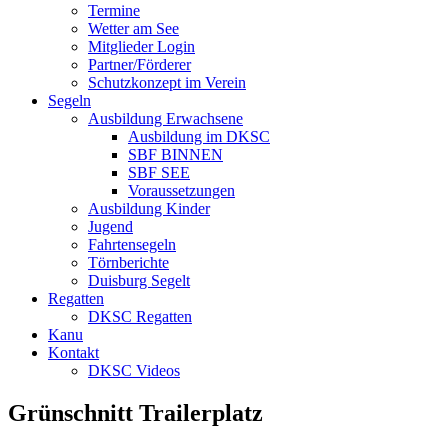
Termine
Wetter am See
Mitglieder Login
Partner/Förderer
Schutzkonzept im Verein
Segeln
Ausbildung Erwachsene
Ausbildung im DKSC
SBF BINNEN
SBF SEE
Voraussetzungen
Ausbildung Kinder
Jugend
Fahrtensegeln
Törnberichte
Duisburg Segelt
Regatten
DKSC Regatten
Kanu
Kontakt
DKSC Videos
Grünschnitt Trailerplatz