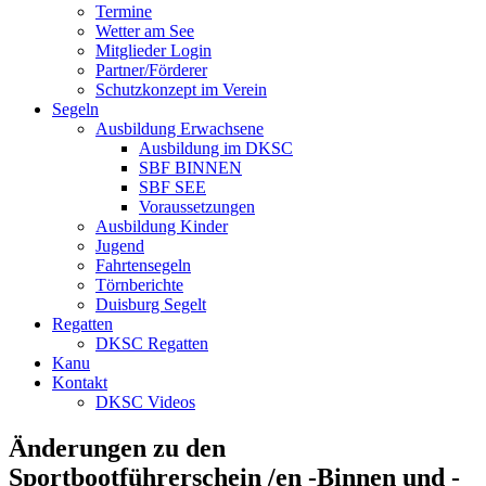
Termine
Wetter am See
Mitglieder Login
Partner/Förderer
Schutzkonzept im Verein
Segeln
Ausbildung Erwachsene
Ausbildung im DKSC
SBF BINNEN
SBF SEE
Voraussetzungen
Ausbildung Kinder
Jugend
Fahrtensegeln
Törnberichte
Duisburg Segelt
Regatten
DKSC Regatten
Kanu
Kontakt
DKSC Videos
Änderungen zu den
Sportbootführerschein /en -Binnen und -