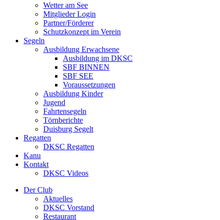
Wetter am See
Mitglieder Login
Partner/Förderer
Schutzkonzept im Verein
Segeln
Ausbildung Erwachsene
Ausbildung im DKSC
SBF BINNEN
SBF SEE
Voraussetzungen
Ausbildung Kinder
Jugend
Fahrtensegeln
Törnberichte
Duisburg Segelt
Regatten
DKSC Regatten
Kanu
Kontakt
DKSC Videos
Der Club
Aktuelles
DKSC Vorstand
Restaurant