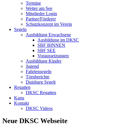
Termine
Wetter am See
Mitglieder Login
Partner/Förderer
Schutzkonzept im Verein
Segeln
Ausbildung Erwachsene
Ausbildung im DKSC
SBF BINNEN
SBF SEE
Voraussetzungen
Ausbildung Kinder
Jugend
Fahrtensegeln
Törnberichte
Duisburg Segelt
Regatten
DKSC Regatten
Kanu
Kontakt
DKSC Videos
Neue DKSC Webseite