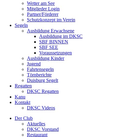
Wetter am See
Mitglieder Login
Partner/Förderer
Schutzkonzept im Verein
Segeln
Ausbildung Erwachsene
Ausbildung im DKSC
SBF BINNEN
SBF SEE
Voraussetzungen
Ausbildung Kinder
Jugend
Fahrtensegeln
Törnberichte
Duisburg Segelt
Regatten
DKSC Regatten
Kanu
Kontakt
DKSC Videos
Der Club
Aktuelles
DKSC Vorstand
Restaurant